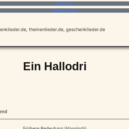
Widerruf
Datenschutz
enklieder.de, themenlieder.de, geschenklieder.de
Ein
Hallodri
bend
Frühere Bedeutung (klassisch)